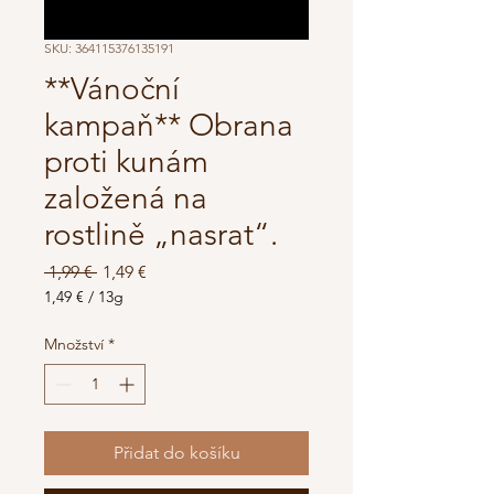
SKU: 364115376135191
**Vánoční
kampaň** Obrana
proti kunám
založená na
rostlině „nasrat“.
Běžná
Zvýhodněná
 1,99 € 
1,49 €
cena
cena
1,49 €
/
13g
1,49 €
za
Množství
*
13
gramy/
ů
Přidat do košíku