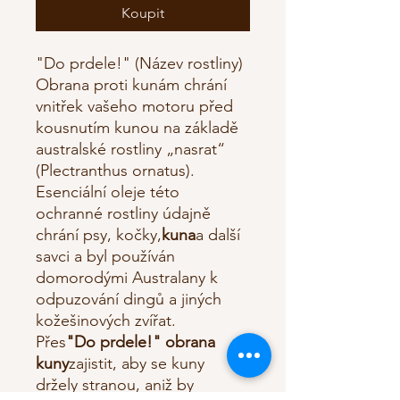
Koupit
"Do prdele!" (Název rostliny)
Obrana proti kunám chrání
vnitřek vašeho motoru před
kousnutím kunou na základě
australské rostliny „nasrat“
(Plectranthus ornatus).
Esenciální oleje této
ochranné rostliny údajně
chrání psy, kočky,
kuna
a další
savci a byl používán
domorodými Australany k
odpuzování dingů a jiných
kožešinových zvířat.
Přes
"Do prdele!" obrana
kuny
zajistit, aby se kuny
držely stranou, aniž by