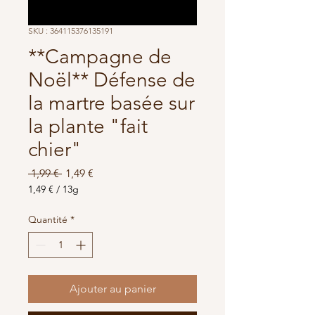
SKU : 364115376135191
**Campagne de
Noël** Défense de
la martre basée sur
la plante "fait
chier"
Prix
Prix
 1,99 € 
1,49 €
original
promotionnel
1,49 €
/
13g
1,49 €
pour
Quantité
*
13
Grammes
Ajouter au panier