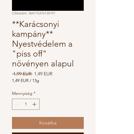
Cikkszám: 364115376135191
**Karácsonyi
kampány**
Nyestvédelem a
"piss off"
növényen alapul
Szokásos
Akciós
 1,99 EUR 
1,49 EUR
ár
ár
1,49 EUR
/
13g
13 Grams
ára:
Mennyiség
*
1,49 EUR
Kosárba