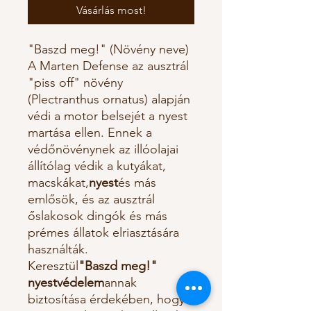
Vásárlás most!
"Baszd meg!" (Növény neve)
A Marten Defense az ausztrál
"piss off" növény
(Plectranthus ornatus) alapján
védi a motor belsejét a nyest
martása ellen. Ennek a
védőnövénynek az illóolajai
állítólag védik a kutyákat,
macskákat,
nyest
és más
emlősök, és az ausztrál
őslakosok dingók és más
prémes állatok elriasztására
használták.
Keresztül
"Baszd meg!"
nyestvédelem
annak
biztosítása érdekében, hogy a